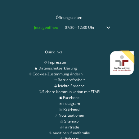
Öffnungszeiten
Klicken, um weitere Öffnungs- oder Schließzeiten auszublenden
Jetzt geöffnet:
07:30
-
12:30
Uhr
Von 07:30 bis 12:30 
Quicklinks
Impressum
Datenschutzerklärung
Cookies-Zustimmung ändern
Barrierefreiheit
leichte Sprache
Sichere Kommunikation mit FTAPI
Facebook
Instagram
RSS-Feed
Notsituationen
Sitemap
Fairtrade
audit berufundfamilie
Webcam