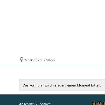
Politik und Verwaltung
Tourismus, Ku
Sie sind hier:
Feedback
Feedback
Das Formular wird geladen, einen Moment bitte…
Anschrift & Kontakt