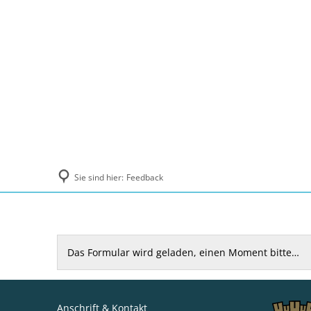
Politik und Verwaltung
Tourismus, Ku
Sie sind hier:
Feedback
Feedback
Das Formular wird geladen, einen Moment bitte…
Anschrift & Kontakt