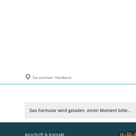
Politik und Verwaltung
Tourismus, Ku
Sie sind hier:
Feedback
Feedback
Das Formular wird geladen, einen Moment bitte…
Anschrift & Kontakt