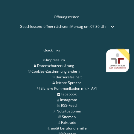
Öffnungszeiten
Klicken, um weitere Öffnungs- oder Schließzeiten auszublenden
Geschlossen:
öffnet nächsten Montag um 07:30 Uhr
Quicklinks
Impressum
Datenschutzerklärung
Cookies-Zustimmung ändern
Barrierefreiheit
leichte Sprache
Sichere Kommunikation mit FTAPI
Facebook
Instagram
RSS-Feed
Notsituationen
Sitemap
Fairtrade
audit berufundfamilie
Webcam