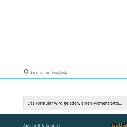
Politik und Verwaltung
Tourismus, Ku
Sie sind hier:
Feedback
Feedback
Das Formular wird geladen, einen Moment bitte…
Anschrift & Kontakt