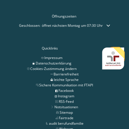
Öffnungszeiten
Klicken, um weitere Öffnungs- oder Schließzeiten auszublenden
Geschlossen:
öffnet nächsten Montag um 07:30 Uhr
Quicklinks
Impressum
Datenschutzerklärung
Cookies-Zustimmung ändern
Barrierefreiheit
leichte Sprache
Sichere Kommunikation mit FTAPI
Facebook
Instagram
RSS-Feed
Notsituationen
Sitemap
Fairtrade
audit berufundfamilie
Webcam