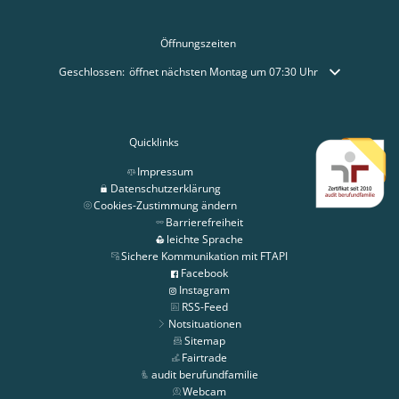
Öffnungszeiten
Klicken, um weitere Öffnungs- oder Schließzeiten auszublenden
Geschlossen:
öffnet nächsten Montag um 07:30 Uhr
Quicklinks
Impressum
Datenschutzerklärung
Cookies-Zustimmung ändern
Barrierefreiheit
leichte Sprache
Sichere Kommunikation mit FTAPI
Facebook
Instagram
RSS-Feed
Notsituationen
Sitemap
Fairtrade
audit berufundfamilie
Webcam