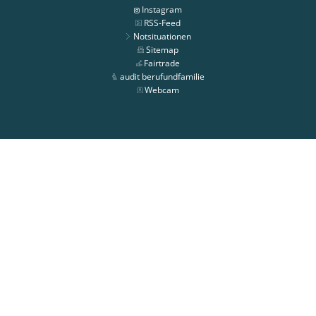
Instagram
RSS-Feed
Notsituationen
Sitemap
Fairtrade
audit berufundfamilie
Webcam