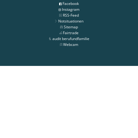
Facebook
Instagram
RSS-Feed
Notsituationen
Sitemap
Fairtrade
audit berufundfamilie
Webcam