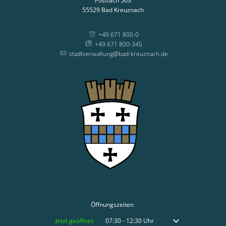
Postfach 563
55529
Bad Kreuznach
+49 671 800-0
+49 671 800-345
stadtverwaltung@bad-kreuznach.de
Öffnungszeiten
Klicken, um weitere Öffnungs- oder Schließzeiten auszublenden
Jetzt geöffnet:
07:30
-
12:30
Uhr
Von 07:30 bis 12:30 