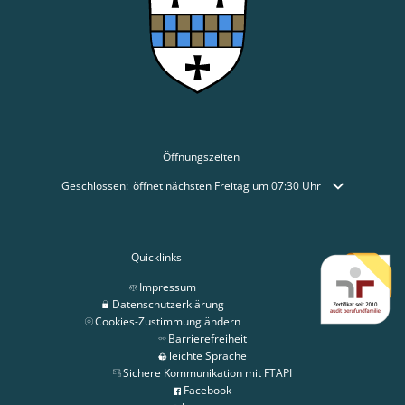
Öffnungszeiten
Klicken, um weitere Öffnungs- oder Schließzeiten auszublenden
Geschlossen:
öffnet nächsten Freitag um 07:30 Uhr
Quicklinks
Impressum
Datenschutzerklärung
Cookies-Zustimmung ändern
Barrierefreiheit
leichte Sprache
Sichere Kommunikation mit FTAPI
Facebook