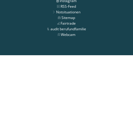
Instagram
RSS-Feed
Notsituationen
Sitemap
Fairtrade
audit berufundfamilie
Webcam