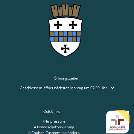
Öffnungszeiten
Klicken, um weitere Öffnungs- oder Schließzeiten auszublenden
Geschlossen:
öffnet nächsten Montag um 07:30 Uhr
Quicklinks
Impressum
Datenschutzerklärung
Cookies-Zustimmung ändern